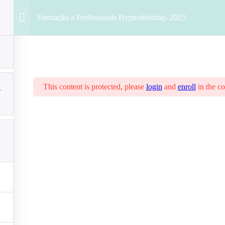
Formação a Profissionais Hypnobirthing- 2025
This content is protected, please
login
and
enroll
in the co
1