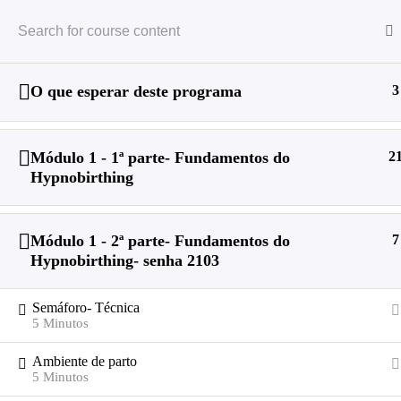
O que esperar deste programa
3
Módulo 1 - 1ª parte- Fundamentos do
2
Hypnobirthing
Módulo 1 - 2ª parte- Fundamentos do
7
Hypnobirthing- senha 2103
Semáforo- Técnica
5 Minutos
Profissionais
Ambiente de parto
Programas
5 Minutos
Blog
Parentalidade