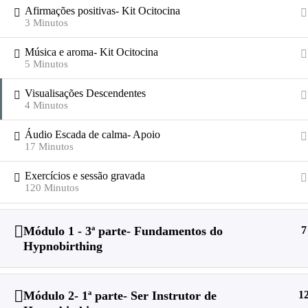
Afirmações positivas- Kit Ocitocina
3 Minutos
Registar
Entrar
Música e aroma- Kit Ocitocina
✕
5 Minutos
Visualisações Descendentes
4 Minutos
Home
Todos os Programas
Áudio Escada de calma- Apoio
Profissionais
17 Minutos
Formação a Profissionais Hypnobirthing- 2025
Exercícios e sessão gravada
120 Minutos
Módulo 1 - 3ª parte- Fundamentos do
7
Hypnobirthing
Módulo 2- 1ª parte- Ser Instrutor de
1