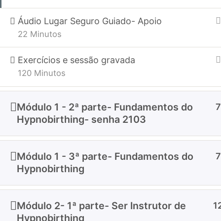
Hypnobirthing
Cria- Filhos Confiantes
Áudio Lugar Seguro Guiado- Apoio
Terapia
22 Minutos
Exercícios e sessão gravada
120 Minutos
Copyright © 2024 
Módulo 1 - 2ª parte- Fundamentos do
7
Hypnobirthing- senha 2103
Módulo 1 - 3ª parte- Fundamentos do
7
Hypnobirthing
Módulo 2- 1ª parte- Ser Instrutor de
1
Hypnobirthing