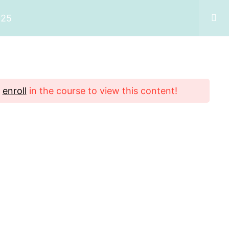
025
Registar
Entrar
d
enroll
in the course to view this content!
CONTACTOS
Online, Lisboa e Algarve
+351 914 034 879
maria.hipno@gmail.com