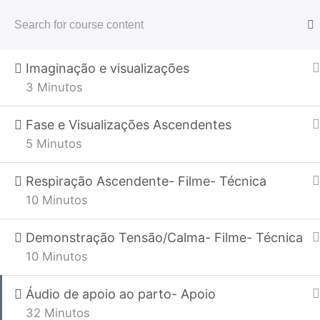
Profissionais
Linguagem emocional
Programas
3 Minutos
Blog
Parentalidade
Imaginação e visualizações
3 Minutos
Home
Todos os Programas
Profissionais
For
Fase e Visualizações Ascendentes
5 Minutos
Respiração Ascendente- Filme- Técnica
10 Minutos
Demonstração Tensão/Calma- Filme- Técnica
10 Minutos
Maria Ribeiro
Áudio de apoio ao parto- Apoio
Parto sem Medos com
32 Minutos