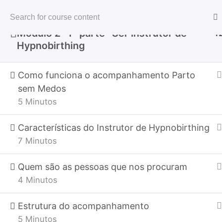
Profissionais
Programas
Módulo 2- 1ª parte- Ser Instrutor de
1
Blog
Hypnobirthing
Parentalidade
Home
Todos os Programas
Profissionais
Como funciona o acompanhamento Parto
sem Medos
5 Minutos
Características do Instrutor de Hypnobirthing
7 Minutos
Quem são as pessoas que nos procuram
4 Minutos
Estrutura do acompanhamento
5 Minutos