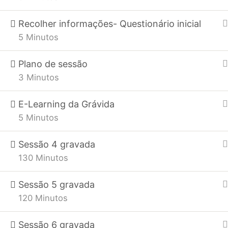
Maria Ribeiro
Recolher informações- Questionário inicial
Parto sem Medos com Hypnobirthing
5 Minutos
Cria- Filhos Confiantes
Terapia
Plano de sessão
3 Minutos
MENU
Profissionais
E-Learning da Grávida
Testemunhos
5 Minutos
Parentalidade
FAQs
Sessão 4 gravada
130 Minutos
BLOG
Nasceu à meia noite da
Sessão 5 gravada
120 Minutos
passagem de ano, num parto
com Hypnobirthing, tão serena
Sessão 6 gravada