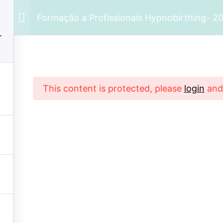
Formação a Profissionais Hypnobirthing- 2
Registar
Entrar
2
Formação a Profissionais Hypnobirthing- 2025
This content is protected, please
login
an