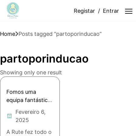
Registar
Entrar
Home
Posts tagged “partoporinducao”
partoporinducao
Showing only one result
Fomos uma
equipa fantástica,
o parto valeu
Fevereiro 6,
cada segundo
2025
A Rute fez todo o