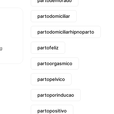
partodemorado
partodomiciliar
partodomiciliarhipnoparto
ng
partofeliz
partoorgasmico
partopelvico
partoporinducao
partopositivo