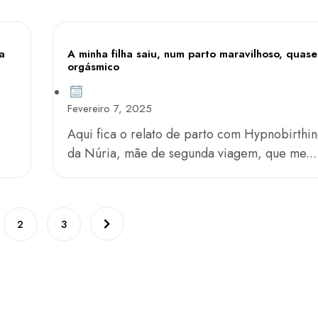
a
A minha filha saiu, num parto maravilhoso, quase
orgásmico
Fevereiro 7, 2025
Aqui fica o relato de parto com Hypnobirthi
da Núria, mãe de segunda viagem, que me...
2
3