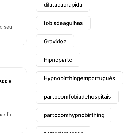
dilatacaorapida
fobiadeagulhas
no seu
Gravidez
Hipnoparto
Hypnobirthingemportuguês
ABE e
partocomfobiadehospitais
ue foi
partocomhypnobirthing